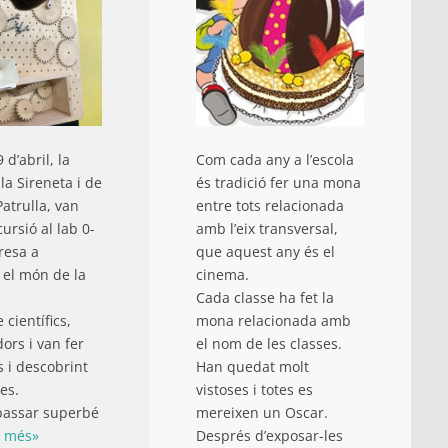
 d’abril, la
Com cada any a l’escola
la Sireneta i de
és tradició fer una mona
Patrulla, van
entre tots relacionada
ursió al lab 0-
amb l’eix transversal,
resa a
que aquest any és el
 el món de la
cinema.
Cada classe ha fet la
 científics,
mona relacionada amb
ors i van fer
el nom de les classes.
 i descobrint
Han quedat molt
es.
vistoses i totes es
passar superbé
mereixen un Oscar.
x més»
Després d’exposar-les