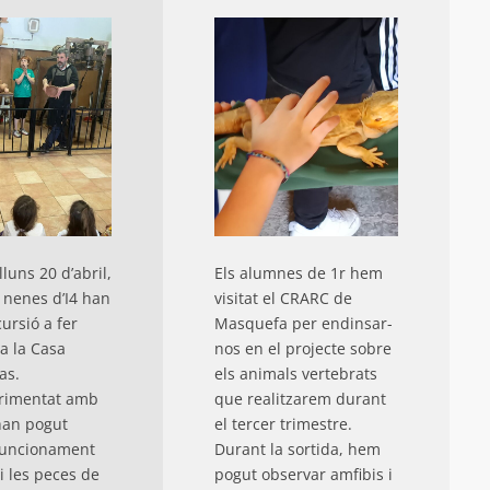
luns 20 d’abril,
Els alumnes de 1r hem
i nenes d’I4 han
visitat el CRARC de
ursió a fer
Masquefa per endinsar-
a la Casa
nos en el projecte sobre
as.
els animals vertebrats
rimentat amb
que realitzarem durant
 han pogut
el tercer trimestre.
 funcionament
Durant la sortida, hem
i les peces de
pogut observar amfibis i