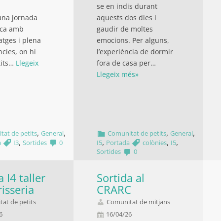
.
se en indis durant
una jornada
aquests dos dies i
ica amb
gaudir de moltes
tges i plena
emocions. Per alguns,
ncies, on hi
l’experiència de dormir
tits…
Llegeix
fora de casa per…
Llegeix més»
,
,
,
,
tat de petits
General
Comunitat de petits
General
,
,
,
,
a
I3
Sortides
0
I5
Portada
colònies
I5
Sortides
0
 I4 taller
Sortida al
risseria
CRARC
at de petits
Comunitat de mitjans
26
16/04/26