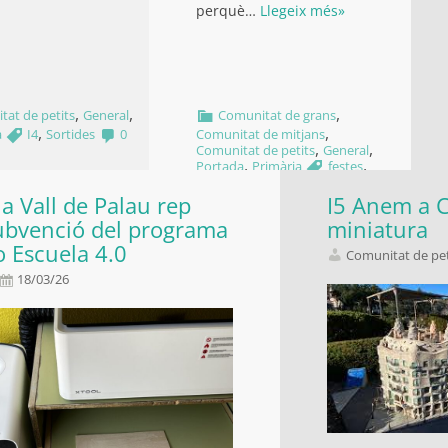
perquè…
Llegeix més»
,
,
,
tat de petits
General
Comunitat de grans
,
,
a
I4
Sortides
0
Comunitat de mitjans
,
,
Comunitat de petits
General
,
,
Portada
Primària
festes
mona
0
la Vall de Palau rep
I5 Anem a 
ubvenció del programa
miniatura
 Escuela 4.0
Comunitat de pet
18/03/26