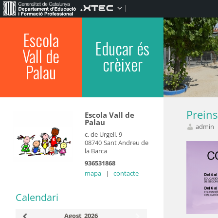
Escola
Educar és
Vall de
crèixer
Palau
Preins
Escola Vall de
Palau
admin
c. de Urgell, 9
08740
Sant Andreu de
la Barca
936531868
mapa
|
contacte
Calendari
Agost
2026