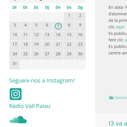
En data 10
Dl
Dt
Dc
Dj
Dv
Ds
Dg
d’alumnes
1
2
de la pri
3
4
5
6
8
9
7
clic
aquí
Es publica
10
11
12
13
14
15
16
fent clic
a
17
18
19
20
21
22
23
Es publica
centre a
24
25
26
27
28
29
30
31
Segueix-nos a Instagram!
Genera
Ràdio Vall Palau
I3 va 