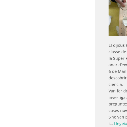
El dijous 9
classe de 
la Súper 
anar d’exc
6 de Man
descobrir
ciència.
Van fer de
investigad
preguntes
coses nov
S’ho van 
i…
Llegei