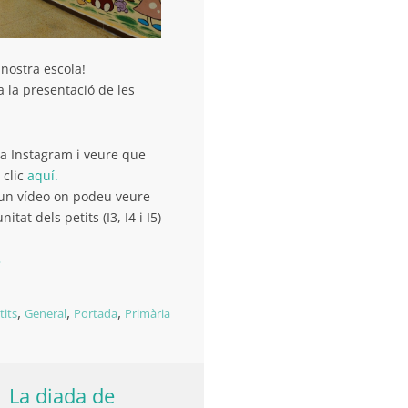
 nostra escola!
 la presentació de les
a Instagram i veure que
 clic
aquí.
un vídeo on podeu veure
tat dels petits (I3, I4 i I5)
»
,
,
,
tits
General
Portada
Primària
La diada de