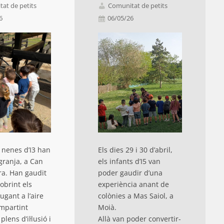
at de petits
Comunitat de petits
26
06/05/26
i nenes d’I3 han
Els dies 29 i 30 d’abril,
 granja, a Can
els infants d’I5 van
ra. Han gaudit
poder gaudir d’una
obrint els
experiència anant de
ugant a l’aire
colònies a Mas Saiol, a
ompartint
Moià.
ens d’il·lusió i
Allà van poder convertir-