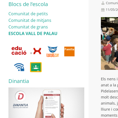
Comunit
Blocs de l’escola
11/05/
Comunitat de petits
Comunitat de mitjans
Comunitat de grans
ESCOLA VALL DE PALAU
Els nens 
Dinantia
anat a la
Pidelaser
molt desc
animals, j
lliure i c
moments pl