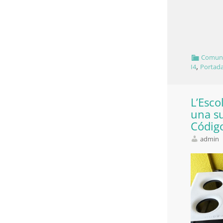
Comuni
,
I4
Portad
L’Esco
una s
Código
admin