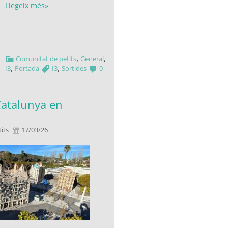
Llegeix més»
,
,
Comunitat de petits
General
,
,
I3
Portada
I3
Sortides
0
Catalunya en
its
17/03/26