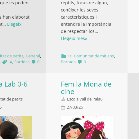
 que es poden
rèptils, tocar-ne algun,
conèixer les seves
ts han elaborat
característiques i
let…
Llegeix
entendre la importància
de respectar-los…
Llegeix més»
,
,
,
,
tat de petits
General
1r
Comunitat de mitjans
,
a
I4
Sortides
0
Portada
0
a Lab 0-6
Fem la Mona de
cine
at de petits
Escola Vall de Palau
26
27/03/26