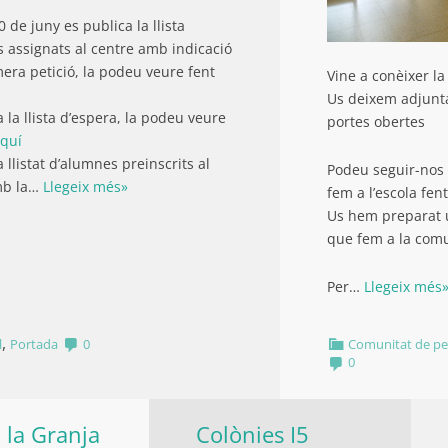
 de juny es publica la llista
 assignats al centre amb indicació
mera petició, la podeu veure fent
Vine a conèixer la
Us deixem adjunta
 la llista d’espera, la podeu veure
portes obertes
quí
 llistat d’alumnes preinscrits al
Podeu seguir-nos 
mb la…
Llegeix més»
fem a l’escola fent
Us hem preparat 
que fem a la comuni
Per…
Llegeix més
,
l
Portada
0
Comunitat de pe
0
a la Granja
Colònies I5