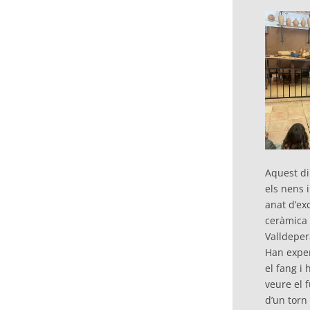
Aquest dil
els nens 
anat d’exc
ceràmica 
Valldeper
Han expe
el fang i
veure el
d’un torn 