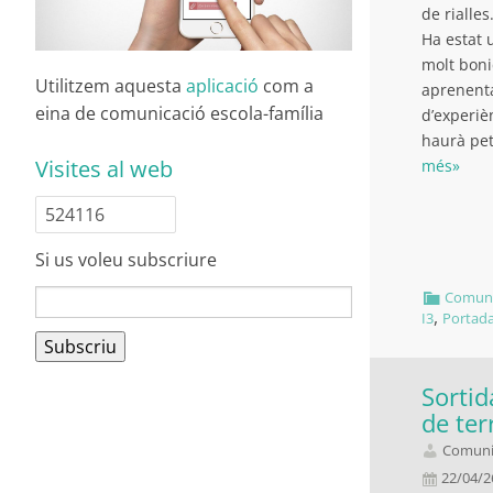
de rialles
Ha estat 
molt bon
Utilitzem aquesta
aplicació
com a
aprenenta
eina de comunicació escola-família
d’experiè
haurà pe
Visites al web
més»
524116
Si us voleu subscriure
Comuni
,
I3
Portad
Sortida
de ter
Comunit
22/04/