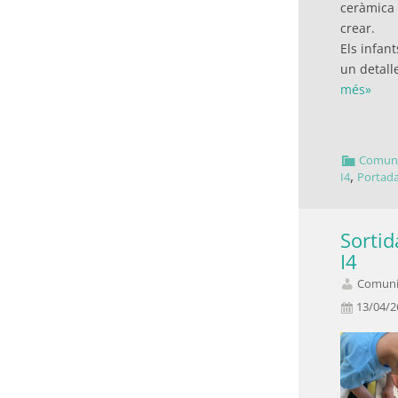
ceràmica
crear.
Els infan
un detal
més»
Comuni
,
I4
Portad
Sortid
I4
Comunit
13/04/